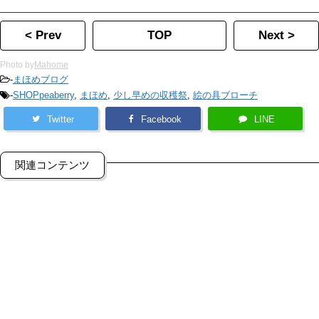
< Prev
TOP
Next >
Photo by
Mahome
-
まほめブログ
-
SHOPpeaberry
,
まほめ
,
少し早めの収穫祭
,
絵の具ブローチ
Twitter
Facebook
LINE
関連コンテンツ