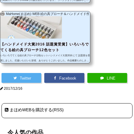
に関東のイベントやminneでの販売を行っています。 ワークショップの講師やご依
頼の品物の制作も行っています。 お仕事のご依頼がありましたらこちらのページか
らご相談下さい。ブランド名MaHomeTwitter@yuzupanda_muraInstagrammahome94
MaHome(まほめ) WEB 絵の具ブローチ＆ハンドメイド作品
minnehttps://minne.com/@yuzupanda制作物絵の具ブローチやミニチュア、アクセサ
リーなどを制作しています。 個別の作品はこちらのページに載せています。実施企
画・参加イベント等イベントへの出展・委託情報はイベン...
【ハンドメイド大賞2016 話題賞受賞】いろいろで
てくる絵の具ブローチ12色セット
いろいろでてくる絵の具ブローチ12色セットハンドメイド大賞2016 にて 話題賞を受
賞しました。応援いただいた皆様、ありがとうございました。作品概要たのしさい
ろいろ！とびだす12色の絵の具ブローチ今日はこの色、明日はあの色！わくわくを
連れてお出かけください。きっとごきげんな１日があなたを待っています。Panda/
Honey/アヒル/melon/marine/ゆきだるまCosmic/女子力/Apple/Orange/Chocolate/Neko1
Twitter
Facebook
LINE
2色の絵の具ブローチのセットを製作しました。チューブはひとつずつ磨いて着色。
先端は樹脂粘土やレジンを使って仕上げています。...
2017/12/16
まほめWEBを購読する(RSS)
今人気の作品