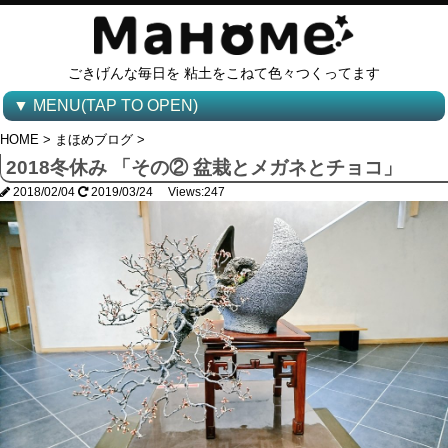
ごきげんな毎日を 粘土をこねて色々つくってます
▼ MENU(TAP TO OPEN)
HOME
>
まほめブログ
>
2018冬休み 「その② 盆栽とメガネとチョコ」
2018/02/04
2019/03/24 Views:247