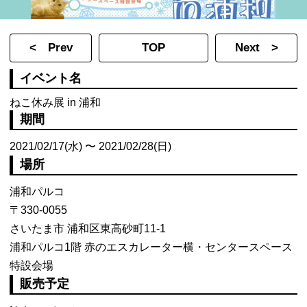
< Prev
TOP
Next >
イベント名
ねこ休み展 in 浦和
期間
2021/02/17(水) 〜 2021/02/28(日)
場所
浦和パルコ
〒330-0055
さいたま市 浦和区東高砂町11-1
浦和パルコ1階 赤のエスカレーター横・センタースペース
特設会場
販売予定