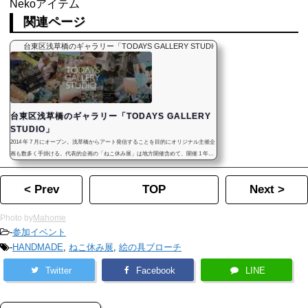
Nekoアイテム
関連ページ
台東区浅草橋のギャラリー「TODAYS GALLERY STUDIO」
台東区浅草橋のギャラリー「TODAYS GALLERY
STUDIO」
2014 年 7 月にオープン。浅草橋からアート発信することを目的にオリジナル主催企
画も数多く手掛ける。代表的企画の「ねこ休み展」は地方開催含めて、開催 1 年で
累計来場者数 10 万人を突破するなど、都内で一番話題のギャラリーです
< Prev
TOP
Next >
Photo by
Mahome
-
参加イベント
-
HANDMADE
,
ねこ休み展
,
絵の具ブローチ
Twitter
Facebook
LINE