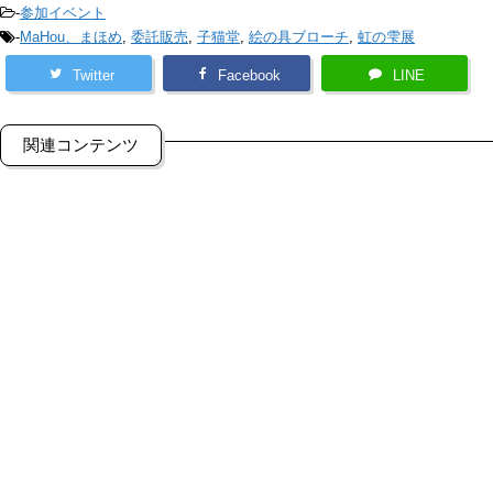
-
参加イベント
-
MaHou、まほめ
,
委託販売
,
子猫堂
,
絵の具ブローチ
,
虹の雫展
Twitter
Facebook
LINE
関連コンテンツ