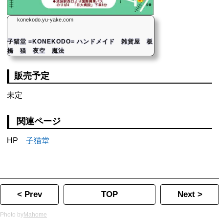
konekodo.yu-yake.com
子猫堂 =KONEKODO= ハンドメイド 雑貨屋 板
橋 猫 夜空 魔法
販売予定
未定
関連ページ
HP
子猫堂
< Prev
TOP
Next >
Photo by
Mahome