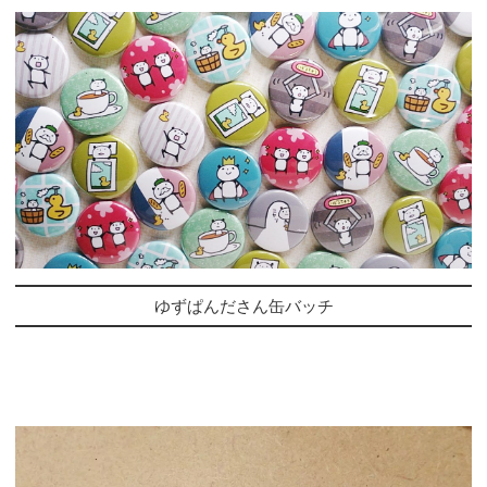
ゆずぱんださん缶バッチ