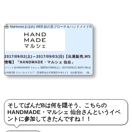
MaHome(まほめ) WEB 絵の具ブローチ＆ハンドメイド作品
2017/09/02(土)～2017/09/03(日)【出展販売,WS
情報】「HANDMADE・マルシェ 仙台」
イベント名HANDMADE マルシェ 期間2017/09/02(土)～2017/10/03(日) 場所S-PAL仙
台本館1階 エスパルスクエア（宮城県仙台市青葉区中央1-1-1 仙台駅直結）（無印
良品さん向かいの広場） ワークショップ 絵の具ブローチ絵付け教室絵の具ブローチ
の先端に自由に色や絵を描いてオリジナルの絵の具ブローチを作れるワークショッ
プです。 告知には書いてありませんが、お土産付きWSです｜'▽')不明な点等ござ
いましたらTwitter等でメッセージ頂けると助かります～！WEBによる事前予約の予
定はございません。9/2...
そしてぱんだBは何を隠そう、こちらの
HANDMADE・マルシェ 仙台さんというイベ
ントに参加してきたんですね！！