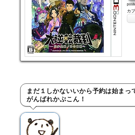
-22
post
カプコ
まだ１しかないいから予約は始まっ
がんばれかぷこん！