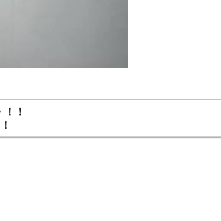
・！！
！！