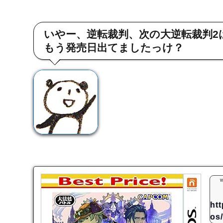
いやー、逆転裁判、次の大逆転裁判2
もう発売日出てましたっけ？
w
ht
os