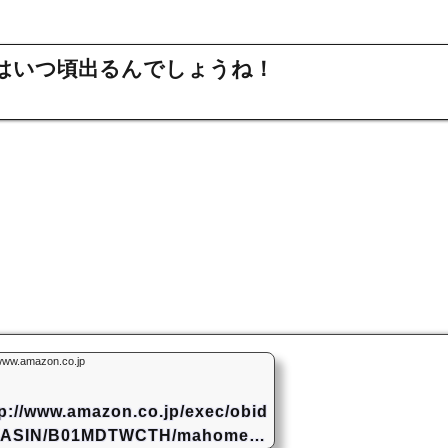
はいつ頃出るんでしょうね！
ww.amazon.co.jp
tp://www.amazon.co.jp/exec/obid
/ASIN/B01MDTWCTH/mahome94