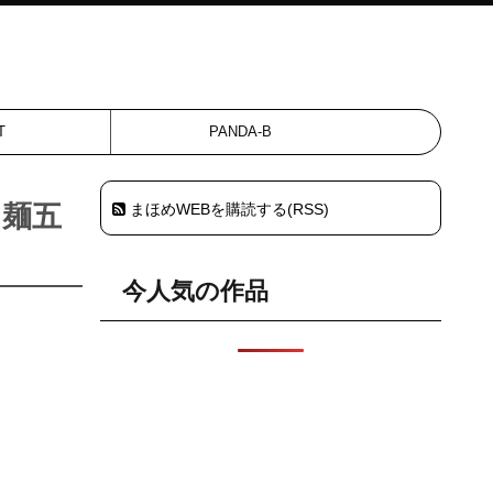
T
PANDA-B
け麺五
まほめWEBを購読する(RSS)
今人気の作品