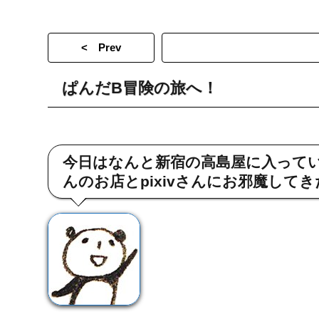
< Prev
ぱんだB冒険の旅へ！
今日はなんと新宿の高島屋に入っている
んのお店とpixivさんにお邪魔して