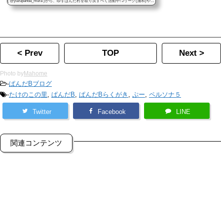
( @yuzupanda_mura )から、ゆずぱんだ村を取り戻すべく活動中! Jリーグ(浦和)やゲ
ームにボードゲーム。まほめやぱんだBのボドゲ・ハンドメイド・イベント情報、
漫画、その他の記事をつぶやきます! まほめ本人ではないです！ 気軽にフォロー&リ
ツイートして下さいね！ ゆずぱんだ村
< Prev
TOP
Next >
Photo by
Mahome
-
ぱんだBブログ
-
たけのこの里
,
ぱんだB
,
ぱんだBらくがき
,
ぷー
,
ペルソナ５
Twitter
Facebook
LINE
関連コンテンツ