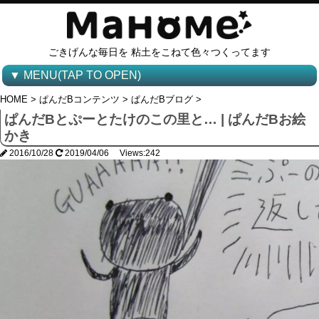
ごきげんな毎日を 粘土をこねて色々つくってます
▼ MENU(TAP TO OPEN)
HOME
>
ぱんだBコンテンツ
>
ぱんだBブログ
>
ぱんだBとぷーとたけのこの里と… | ぱんだBお絵
かき
2016/10/28
2019/04/06 Views:242