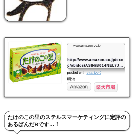
www.amazon.co.jp
http://www.amazon.co.jp/exe
c/obidos/ASIN/B014NEL7JQ/
mahome94-22/ref=nosim/
posted with
カエレバ
明治
Amazon
楽天市場
たけのこの里のステルスマーケティングに定評の
あるぱんだBです…！