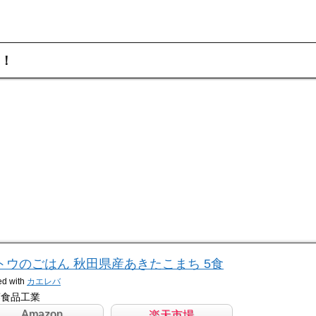
！
トウのごはん 秋田県産あきたこまち 5食
ed with
カエレバ
藤食品工業
Amazon
楽天市場