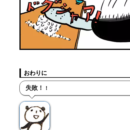
おわりに
失敗！
！