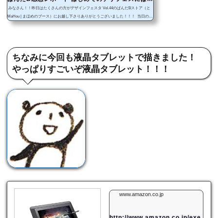
だBストアをこっそり出店してきました！...
みなさん！！昨日はたくさんの方がデザインフェスタ Vol.44のぱんだBストア（と
MaHou | まほめのブース）にお越し下さりありがとうございました！！！ 当日のま
ほめブースの様子 ぱんだBに写真撮影やトリミングの技術も知識もないので適当な
かんじですが、当日のブースはこんな感じでした！ちゃんとしたのが見たい人はま
ほめが書くであろうブログの方を見てね！ まほめのブース内にこっそりあるぱん
だBブース！！ 待ち構える店主のまほめ！！ &...
ちなみに今回も液晶タブレットで描きました！
やっぱりすごいぞ液晶タブレット！！！
www.amazon.co.jp
http://www.amazon.co.jp/exe