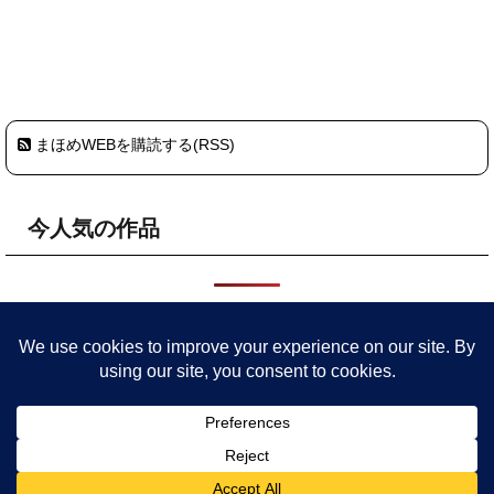
まほめWEBを購読する(RSS)
今人気の作品
HOME
プライバシーポリシー・サイトポリシー
まほめについ
て
委託店舗
参加予定イベント
作品
旧サイト
ごきげんな毎日を 粘土をこねて色々つくってます