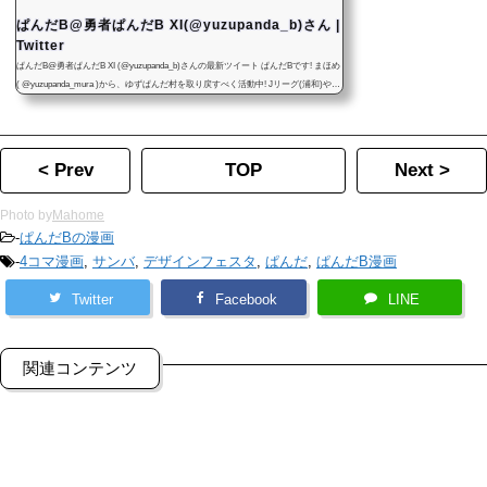
ぱんだB@勇者ぱんだB XI(@yuzupanda_b)さん |
Twitter
ぱんだB@勇者ぱんだB XI (@yuzupanda_b)さんの最新ツイート ぱんだBです! まほめ
( @yuzupanda_mura )から、ゆずぱんだ村を取り戻すべく活動中! Jリーグ(浦和)やゲ
ームにボードゲーム。まほめやぱんだBのボドゲ・ハンドメイド・イベント情報、
漫画、その他の記事をつぶやきます! まほめ本人ではないです！ 気軽にフォロー&リ
ツイートして下さいね！ ゆずぱんだ村
< Prev
TOP
Next >
Photo by
Mahome
-
ぱんだBの漫画
-
4コマ漫画
,
サンバ
,
デザインフェスタ
,
ぱんだ
,
ぱんだB漫画
Twitter
Facebook
LINE
関連コンテンツ