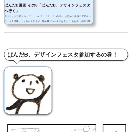
ぱんだB漫画 その6「ぱんだB、デザインフェスタ
へ行く」
※クリックで拡大 レッツ、サンバ！！！！！！ MaHou | まほめの本当のデザイン
フェスタ情報はこちらからどうぞ！絵の具ブローチがあるよ！ ちなみに今回は液晶
タブレットで描きました！すごいぞ液晶タブレット！！！ ワコム 液晶ペンタブレッ
ト 13.3フルHD液晶 Cintiq 13HD 【新型番】2015年7月モデル DTK-1301/K0posted with
カエレバワコム 2015-06-29Amazon楽天市場 ぱんだBはあなたのTwitterフォローを
まってます！@yuzupanda_bさんをフォロー
ぱんだB、デザインフェスタ参加するの巻！