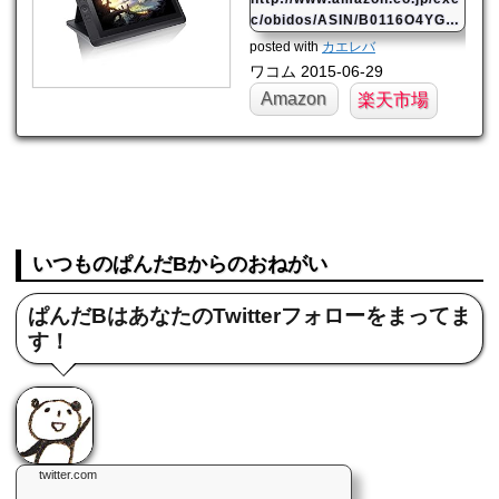
c/obidos/ASIN/B0116O4YGE/
mahome94-22/ref=nosim/
posted with
カエレバ
ワコム 2015-06-29
Amazon
楽天市場
いつものぱんだBからのおねがい
ぱんだBはあなたのTwitterフォローをまってま
す！
twitter.com