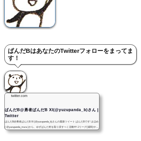
ぱんだBはあなたのTwitterフォローをまってま
す！
twitter.com
ぱんだB@勇者ぱんだB XI(@yuzupanda_b)さん |
Twitter
ぱんだB@勇者ぱんだB XI (@yuzupanda_b)さんの最新ツイート ぱんだBです! まほめ
( @yuzupanda_mura )から、ゆずぱんだ村を取り戻すべく活動中! Jリーグ(浦和)やゲ
ームにボードゲーム。まほめやぱんだBのボドゲ・ハンドメイド・イベント情報、
漫画、その他の記事をつぶやきます! まほめ本人ではないです！ 気軽にフォロー&リ