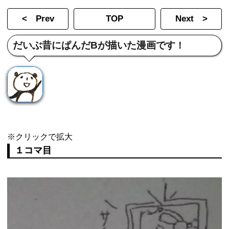
< Prev
TOP
Next >
だいぶ昔にぱんだBが描いた漫画です
！
※クリックで拡大
１コマ目