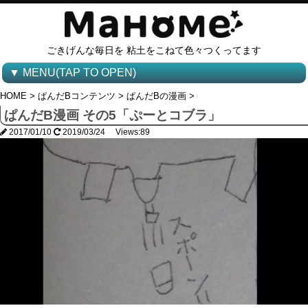
ごきげんな毎日を 粘土をこねて色々つくってます
▼ MENU(TAP TO OPEN)
HOME
>
ぱんだBコンテンツ
>
ぱんだBの漫画
>
ぱんだB漫画 その5「ぷーとコブラ」
2017/01/10
2019/03/24 Views:89