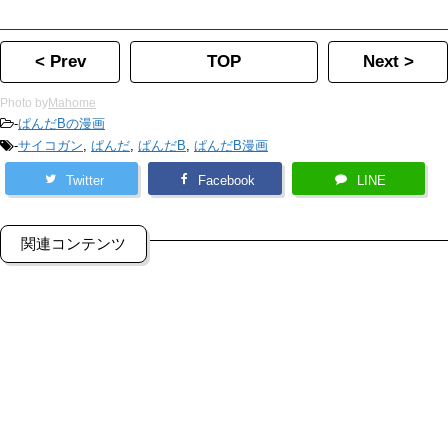
ツイートして下さいね！ ゆずぱんだ村
< Prev
TOP
Next >
Photo by
Mahome
-
ぱんだBの漫画
-
サイコガン
,
ぱんだ
,
ぱんだB
,
ぱんだB漫画
Twitter
Facebook
LINE
関連コンテンツ