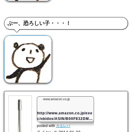
ぷー、恐ろしい子・・・！
www.amazon.co.jp
http://www.amazon.co.jp/exe
c/obidos/ASIN/B00F832DM2/
mahome94-22/ref=nosim/
posted with
カエレバ