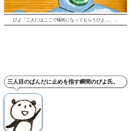
ぴよ「二人にはここで犠牲になってもらうぴよ…。」
三人目のぱんだに止めを指す瞬間のぴよ氏。