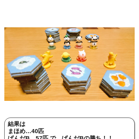
結果は
まほめ…40匹
ぱんだB…57匹 で、ぱんだBの勝ち！！