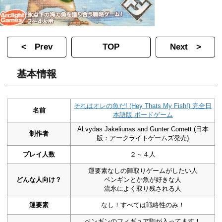
< Prev
TOP
Next >
基本情報
それはオレの魚だ! (Hey Thats My Fish!) 完全日
名前
本語版 ボードゲーム
ALvydas Jakeliunas and Gunter Cornett (日本
制作者
版：アークライトゲームズ発売)
プレイ人数
２～４人
運要素なしの陣取りゲームがしたい人
どんな人向け？
ペンギンとか魚が好きな人
流氷によく取り残される人
運要素
なし！すべては戦略性のみ！
ペンギンのフィギュア駒が入ってます！