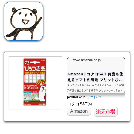
www.amazon.co.jp
Amazon | コクヨS&T 何度も使
えるソフト粘着剤 プリットひっ
つき虫 ﾀ-380N 【3個セット】 |
オンライン通販のAmazon公式サイトなら、コクヨS&
画びょう・ピン | 文房具・オフ
T 何度も使えるソフト粘着剤 プリットひっつき虫 ﾀ-3
80N 【3個セット】を文房具・オフィス用品ストア
ィス用品
posted with
カエレバ
で、いつでもお安く。当日お急ぎ便対象商品は、 当
コクヨS&T㈱
日お届け可能です。アマゾン配送商品は、通常配送無
Amazon
楽天市場
料（一部除く）。