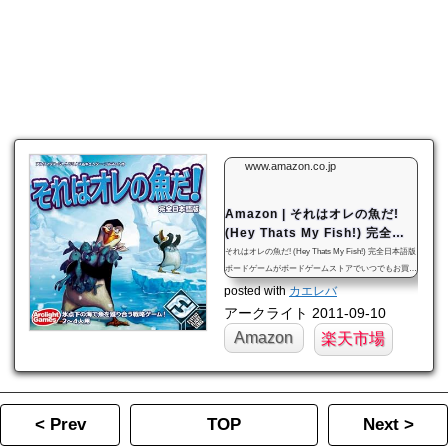
www.amazon.co.jp
Amazon | それはオレの魚だ!
(Hey Thats My Fish!) 完全日
本語版 ボードゲーム | ボードゲ
それはオレの魚だ! (Hey Thats My Fish!) 完全日本語版
ーム | おもちゃ
ボードゲームがボードゲームストアでいつでもお買い
得。当日お急ぎ便対象商品は、当日お届け可能です。
posted with
カエレバ
アマゾン配送商品は、通常配送無料（一部除く）。
アークライト 2011-09-10
Amazon
楽天市場
< Prev
TOP
Next >