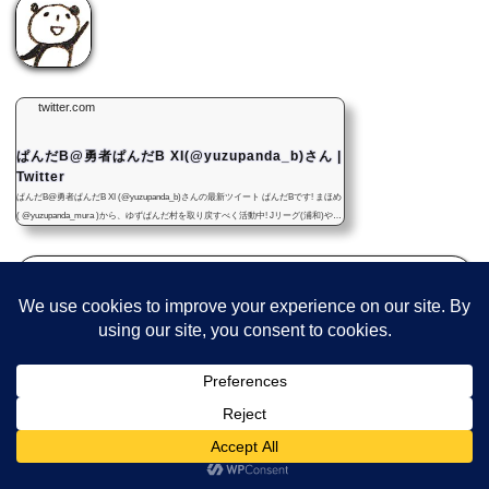
twitter.com
ぱんだB@勇者ぱんだB XI(@yuzupanda_b)さん |
Twitter
ぱんだB@勇者ぱんだB XI (@yuzupanda_b)さんの最新ツイート ぱんだBです! まほめ
( @yuzupanda_mura )から、ゆずぱんだ村を取り戻すべく活動中! Jリーグ(浦和)やゲ
ームにボードゲーム。まほめやぱんだBのボドゲ・ハンドメイド・イベント情報、
漫画、その他の記事をつぶやきます! まほめ本人ではないです！ 気軽にフォロー&リ
ツイートして下さいね！ ゆずぱんだ村
ぱんだBが何者なのかについてはこちらの記事を
ご覧ください・・・！
MaHome(まほめ) WEB 絵の具ブローチ＆ハンドメイド作品