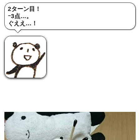
2ターン目！
ｰ3点…。
ぐええ…！