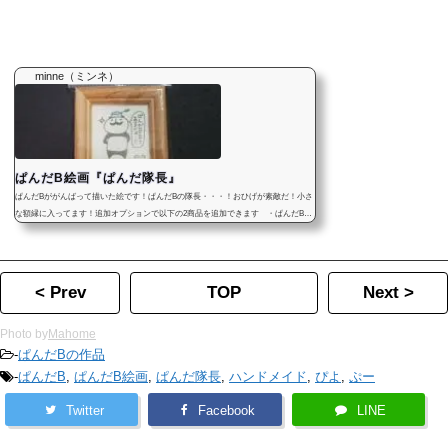
minne（ミンネ）
ぱんだB絵画『ぱんだ隊長』
ぱんだBががんばって描いた絵です！ぱんだBの隊長・・・！おひげが素敵だ！小さ
な額縁に入ってます！追加オプションで以下の2商品を追加できます ・ぱんだBの
おみくじ…1枚100円 http://yuzupanda.com/pandab/bworks/omi...
< Prev
TOP
Next >
Photo by
Mahome
-
ぱんだBの作品
-
ぱんだB
,
ぱんだB絵画
,
ぱんだ隊長
,
ハンドメイド
,
ぴよ
,
ぷー
Twitter
Facebook
LINE