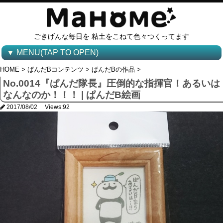
ごきげんな毎日を 粘土をこねて色々つくってます
▼ MENU(TAP TO OPEN)
HOME
>
ぱんだBコンテンツ
>
ぱんだBの作品
>
No.0014『ぱんだ隊長』圧倒的な指揮官！あるいは
なんなのか！！！ | ぱんだB絵画
2017/08/02
Views:92