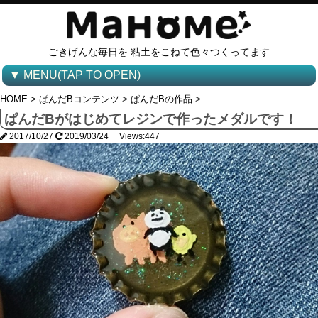
ごきげんな毎日を 粘土をこねて色々つくってます
▼ MENU(TAP TO OPEN)
HOME
>
ぱんだBコンテンツ
>
ぱんだBの作品
>
ぱんだBがはじめてレジンで作ったメダルです！
2017/10/27
2019/03/24 Views:447