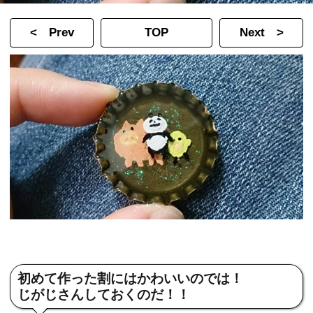
< Prev
TOP
Next >
初めて作った割にはかわいいのでは！
じがじさんしておくのだ！！