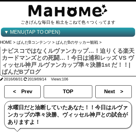
ごきげんな毎日を 粘土をこねて色々つくってます
▼ MENU(TAP TO OPEN)
HOME
>
ぱんだBコンテンツ
>
ぱんだBのサッカー観戦
>
ナビスコではなくルヴァンカップ…！迫りくる楽天
カードマンズとの死闘…！今日は浦和レッズ VS ヴ
ィッセル神戸 ルヴァンカップ準々決勝1st だ！！|
ぱんだBブログ
2016/08/31
2019/09/14 Views:106
< Prev
TOP
Next >
水曜日だと油断していたあなた！！今日はルヴァ
ンカップの準々決勝、ヴィッセル神戸との試合が
ありますよ！