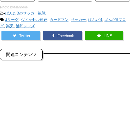
Photo by
Mahome
-
ぱんだBのサッカー観戦
-
Jリーグ
,
ヴィッセル神戸
,
カードマン
,
サッカー
,
ぱんだB
,
ぱんだBブロ
グ
,
楽天
,
浦和レッズ
Twitter
Facebook
LINE
関連コンテンツ