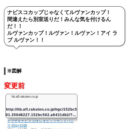
ナビスコカップじゃなくてルヴァンカップ！
間違えたら別室送りだ！みんな気を付けるん
だ！！
ルヴァンカップ！ルヴァン！ルヴァン！アイ ラ
ブ ルヴァン！！
※図解
変更前
hb.afl.rakuten.co.jp
http://hb.afl.rakuten.co.jp/hgc/152bc5
01.350d8227.152bc502.a6431db2/?pc
=http://item.rakuten.co.jp/cocodeco
ヤマザキナビスコ/オレオビッツサンドバニ
ラ 65g×10袋
w/771444&#038;#03...