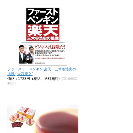
ファースト・ペンギン 楽天・三木谷浩史の
挑戦 [ 大西康之 ]
価格：1728円（税込、送料無料)
(2016/8/31
時点)