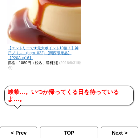
【エントリーで★最大ポイント10倍！】神
戸プリン (ngm_022) 【関西限定品】
【P20Aug16】
価格：1080円（税込、送料別)
(2016/8/31時
点)
峻希…。いつか帰ってくる日を待っている
よ…。
< Prev
TOP
Next >