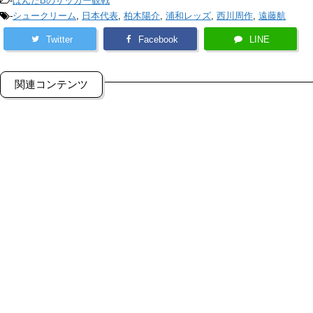
-
ぱんだBのサッカー観戦
-
シュークリーム
,
日本代表
,
柏木陽介
,
浦和レッズ
,
西川周作
,
遠藤航
Twitter
Facebook
LINE
関連コンテンツ