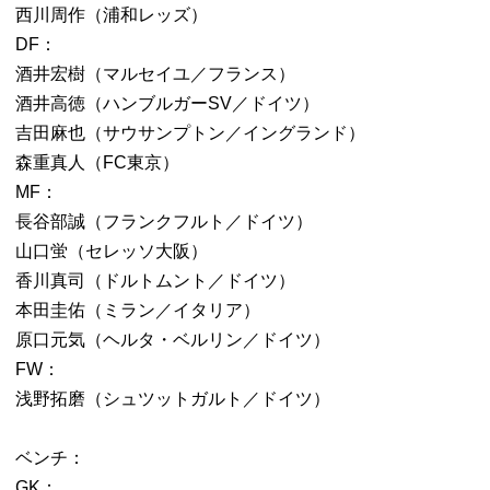
西川周作（浦和レッズ）
DF：
酒井宏樹（マルセイユ／フランス）
酒井高徳（ハンブルガーSV／ドイツ）
吉田麻也（サウサンプトン／イングランド）
森重真人（FC東京）
MF：
長谷部誠（フランクフルト／ドイツ）
山口蛍（セレッソ大阪）
香川真司（ドルトムント／ドイツ）
本田圭佑（ミラン／イタリア）
原口元気（ヘルタ・ベルリン／ドイツ）
FW：
浅野拓磨（シュツットガルト／ドイツ）
ベンチ：
GK：