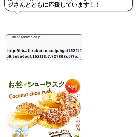
ジさんとともに応援しています！！
hb.afl.rakuten.co.jp
http://hb.afl.rakuten.co.jp/hgc/152f1f
b6.5e5e0edf.152f1fb7.727868c0/?pc=
http://item.rakuten.co.jp/oedo/e44380
7h&#038;#038;m...