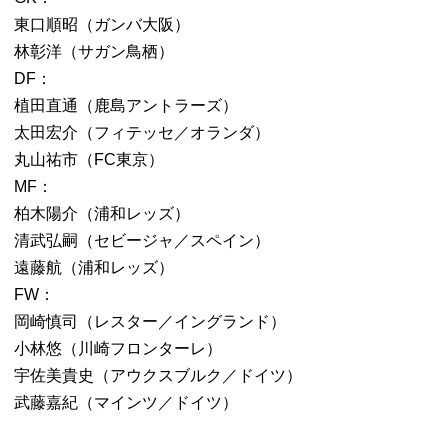
東口順昭（ガンバ大阪）
林彰洋（サガン鳥栖）
DF：
植田直通（鹿島アントラーズ）
太田宏介（フィテッセ／オランダ）
丸山祐市（FC東京）
MF：
柏木陽介（浦和レッズ）
清武弘嗣（セビージャ／スペイン）
遠藤航（浦和レッズ）
FW：
岡崎慎司（レスター／イングランド）
小林悠（川崎フロンターレ）
宇佐美貴史（アウクスブルク／ドイツ）
武藤嘉紀（マインツ／ドイツ）