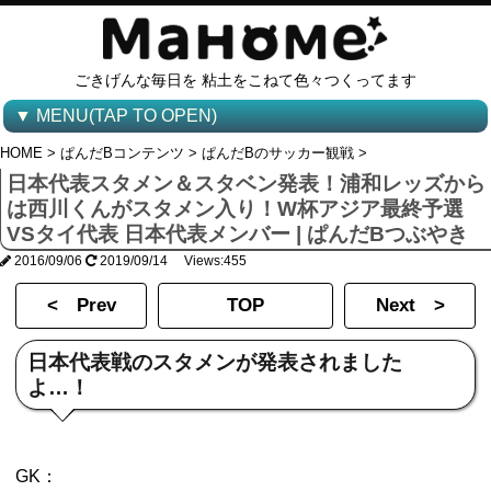
ごきげんな毎日を 粘土をこねて色々つくってます
▼ MENU(TAP TO OPEN)
HOME
>
ぱんだBコンテンツ
>
ぱんだBのサッカー観戦
>
日本代表スタメン＆スタベン発表！浦和レッズから
は西川くんがスタメン入り！W杯アジア最終予選
VSタイ代表 日本代表メンバー | ぱんだBつぶやき
2016/09/06
2019/09/14 Views:455
< Prev
TOP
Next >
日本代表戦のスタメンが発表されました
よ…！
GK：