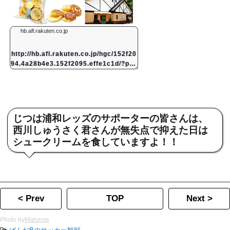
hb.afl.rakuten.co.jp
http://hb.afl.rakuten.co.jp/hgc/152f20
94.4a28b4e3.152f2095.effe1c1d/?pc=
http://item.rakuten.co.jp/arahata/610
9&#038;#038;m=...
じつは浦和レッズのサポーターの皆さんは、
西川しゅうさく君さんが無失点で抑えた日は
シュークリームを食していますよ！！
< Prev
TOP
Next >
Photo by
Mahome