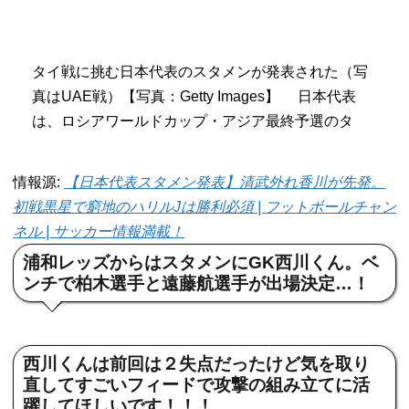
タイ戦に挑む日本代表のスタメンが発表された（写
真はUAE戦）【写真：Getty Images】 日本代表
は、ロシアワールドカップ・アジア最終予選のタ
情報源:
【日本代表スタメン発表】清武外れ香川が先発。
初戦黒星で窮地のハリルJは勝利必須 | フットボールチャン
ネル | サッカー情報満載！
浦和レッズからはスタメンにGK西川くん。ベ
ンチで柏木選手と遠藤航選手が出場決定…！
西川くんは前回は２失点だったけど気を取り
直してすごいフィードで攻撃の組み立てに活
躍してほしいです！！！