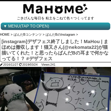
ごきげんな毎日を 粘土をこねて色々つくってます
▼ MENU(TAP TO OPEN)
HOME
>
ぱんだBコンテンツ
>
ぱんだBのInstagram
>
[instagram]デザフェス終了しました！MaHou | ま
ほめは撤収します！猫又さん(@nekomata22)が猫
描いてくれた！と思ったらぱんだBの耳まで何かな
ってる！？ #デザフェス
2016/11/27
2019/03/24 Views:241