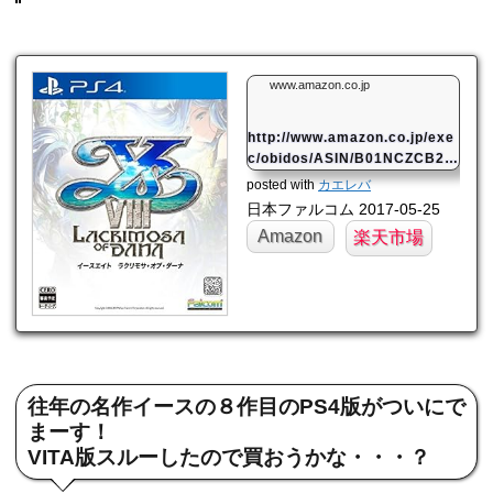
www.amazon.co.jp
http://www.amazon.co.jp/exe
c/obidos/ASIN/B01NCZCB2
H/mahome94-22/
posted with
カエレバ
日本ファルコム 2017-05-25
Amazon
楽天市場
往年の名作イースの８作目のPS4版がついにで
まーす！
VITA版スルーしたので買おうかな・・・？