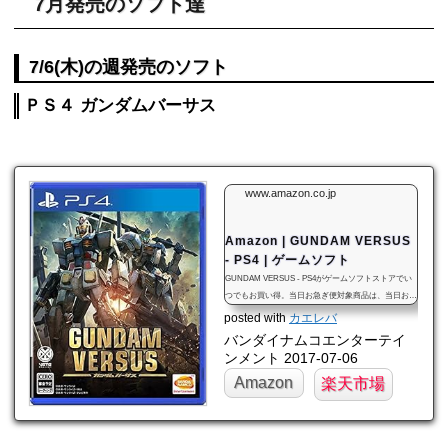
7月発売のソフト達
7/6(木)の週発売のソフト
ＰＳ４ ガンダムバーサス
www.amazon.co.jp
Amazon | GUNDAM VERSUS
- PS4 | ゲームソフト
GUNDAM VERSUS - PS4がゲームソフトストアでい
つでもお買い得。当日お急ぎ便対象商品は、当日お届
け可能です。オンラインコード版、ダウンロード版は
posted with
カエレバ
ご購入後すぐにご利用可能です。
バンダイナムコエンターテイ
ンメント 2017-07-06
Amazon
楽天市場