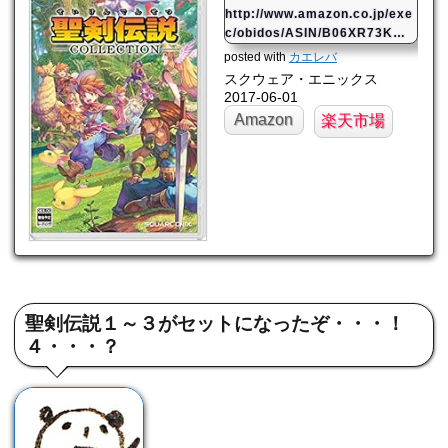
http://www.amazon.co.jp/exe
c/obidos/ASIN/B06XR73KW
R/mahome94-22/
posted with
カエレバ
スクウェア・エニックス
2017-06-01
Amazon
楽天市場
聖剣伝説１～３がセットになったぞ・・・！
４・・・？