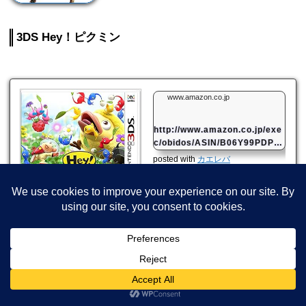
3DS Hey！ピクミン
www.amazon.co.jp
http://www.amazon.co.jp/exe
c/obidos/ASIN/B06Y99PDP9/
mahome94-22/
posted with
カエレバ
任天堂 2017-07-13
Amazon
楽天市場
Hey！ピクミンだHEY!
まだまだスイッチだけじゃなくて３DSにもソ
フト出るみたいですよ！