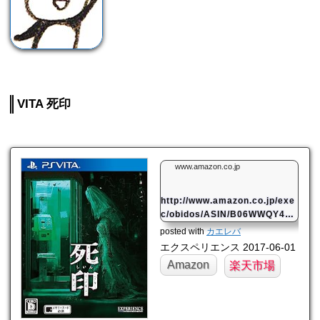
VITA 死印
www.amazon.co.jp
http://www.amazon.co.jp/exe
c/obidos/ASIN/B06WWQY41
4/mahome94-22/
posted with
カエレバ
エクスペリエンス 2017-06-01
Amazon
楽天市場