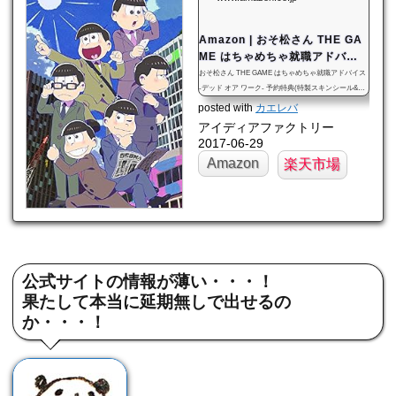
Amazon | おそ松さん THE GA
ME はちゃめちゃ就職アドバイ
ス -デッド オア ワーク- 予約特
おそ松さん THE GAME はちゃめちゃ就職アドバイス
典(特製スキンシール&連動壁紙)
-デッド オア ワーク- 予約特典(特製スキンシール&連
動壁紙)付 - PS Vitaがゲームストアでいつでもお買い
付 - PS Vit...
posted with
カエレバ
得。当日お急ぎ便対象商品は、当日お届け可能です。
アイディアファクトリー
オンラインコード版、ダウンロード版はご購入後すぐ
2017-06-29
にご利用可能です。
Amazon
楽天市場
公式サイトの情報が薄い・・・！
果たして本当に延期無しで出せるの
か・・・！