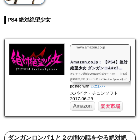
PS4 絶対絶望少女
www.amazon.co.jp
Amazon.co.jp： 【PS4】絶対
絶望少女 ダンガンロ&#x3...
オンライン通販のAmazon公式サイトなら、【PS4】
絶対絶望少女 ダンガンロンパ Another Episodeを ゲー
ムストアで、いつでもお安く。当日お急ぎ便対象商品
posted with
カエレバ
は、当日お届け可能です。アマゾン配送商品は、通常
スパイク・チュンソフト
送料無料。
2017-06-29
Amazon
楽天市場
ダンガンロンパ１と２の間の話をやる絶対絶