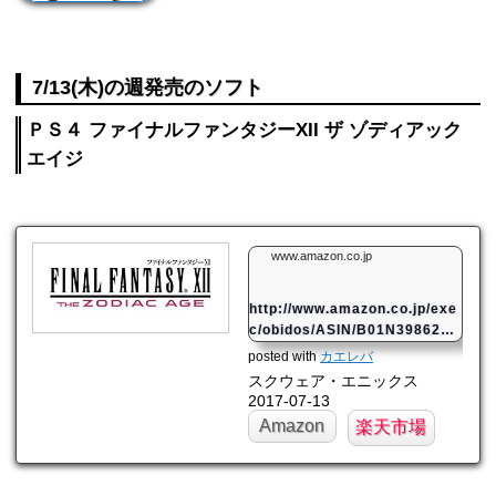
7/13(木)の週発売のソフト
ＰＳ４ ファイナルファンタジーXII ザ ゾディアック
エイジ
www.amazon.co.jp
http://www.amazon.co.jp/exe
c/obidos/ASIN/B01N39862E/
mahome94-22/
posted with
カエレバ
スクウェア・エニックス
2017-07-13
Amazon
楽天市場