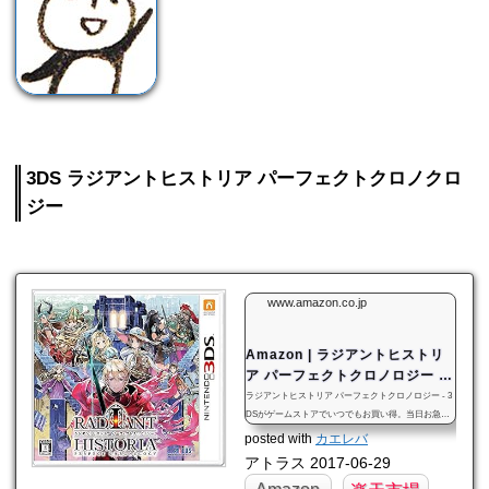
3DS ラジアントヒストリア パーフェクトクロノクロ
ジー
www.amazon.co.jp
Amazon | ラジアントヒストリ
ア パーフェクトクロノロジー -
3DS | ゲーム
ラジアントヒストリア パーフェクトクロノロジー - 3
DSがゲームストアでいつでもお買い得。当日お急ぎ
便対象商品は、当日お届け可能です。オンラインコー
posted with
カエレバ
ド版、ダウンロード版はご購入後すぐにご利用可能で
アトラス 2017-06-29
す。