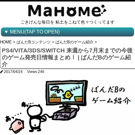
ごきげんな毎日を 粘土をこねて色々つくってます
▼ MENU(TAP TO OPEN)
HOME
>
ぱんだBコンテンツ
>
ぱんだBのゲーム紹介
>
PS4/VITA/3DS/SWITCH 来週から7月末までの今後
のゲーム発売日情報まとめ！ | ぱんだBのゲーム紹
介
2017/04/24
Views:246