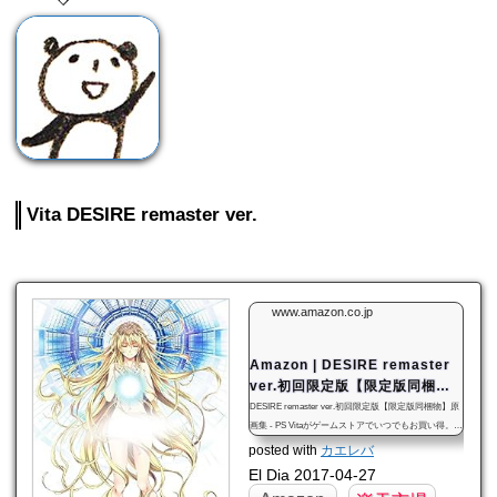
Vita DESIRE remaster ver.
www.amazon.co.jp
Amazon | DESIRE remaster
ver.初回限定版【限定版同梱
物】原画集 - PS Vita | ゲーム
DESIRE remaster ver.初回限定版【限定版同梱物】原
画集 - PS Vitaがゲームストアでいつでもお買い得。当
日お急ぎ便対象商品は、当日お届け可能です。オンラ
posted with
カエレバ
インコード版、ダウンロード版はご購入後すぐにご利
El Dia 2017-04-27
用可能です。