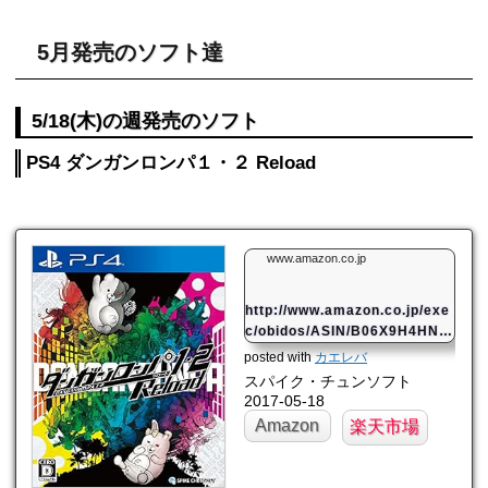
5月発売のソフト達
5/18(木)の週発売のソフト
PS4 ダンガンロンパ１・２ Reload
www.amazon.co.jp
http://www.amazon.co.jp/exe
c/obidos/ASIN/B06X9H4HNF/
mahome94-22/
posted with
カエレバ
スパイク・チュンソフト
2017-05-18
Amazon
楽天市場