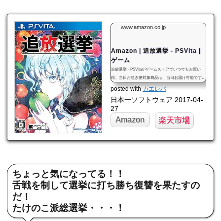
www.amazon.co.jp
Amazon | 追放選挙 - PSVita |
ゲーム
追放選挙 - PSVitaがゲームストアでいつでもお買い
得。当日お急ぎ便対象商品は、当日お届け可能です。
オンラインコード版、ダウンロード版はご購入後すぐ
posted with
カエレバ
にご利用可能です。
日本一ソフトウェア 2017-04-
27
Amazon
楽天市場
ちょっと気になってる！！
舌戦を制して選挙に打ち勝ち復讐を果たすの
だ！
たけのこ派総選挙・・・！