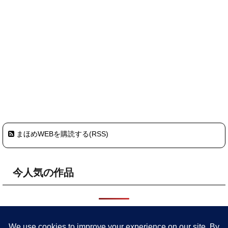
まほめWEBを購読する(RSS)
今人気の作品
HOME
プライバシーポリシー・サイトポリシー
まほめについ
て
委託店舗
参加予定イベント
作品
旧サイト