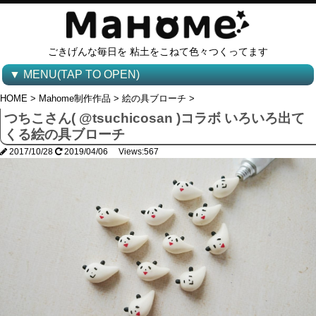
ごきげんな毎日を 粘土をこねて色々つくってます
▼ MENU(TAP TO OPEN)
HOME
>
Mahome制作作品
>
絵の具ブローチ
>
つちこさん( @tsuchicosan )コラボ いろいろ出て
くる絵の具ブローチ
2017/10/28
2019/04/06 Views:567