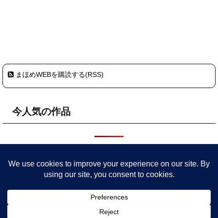
まほめWEBを購読する(RSS)
今人気の作品
HOME
プライバシーポリシー・サイトポリシー
まほめについ
て
委託店舗
参加予定イベント
作品
旧サイト
ごきげんな毎日を 粘土をこねて色々つくってます