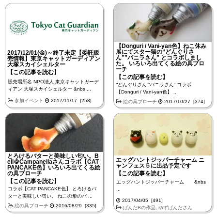
【Donguri / Vani-yan色】ねこ休み
展にてスター猫の“どんぐりさ
2017/12/01(金)～終了未定【委託販
ん””バニラさん” とコラボしまし
売情報】東京キャットガーディアン
た。 いろいろ出てくる絵の具ブロ
大塚スカイシェルター
ーチ
【この記事を読む】
【この記事を読む】
販売場所名 NPO法人 東京キャットガーデ
“どんぐりさん””バニラさん” コラボ
ィアン 大塚スカイシェルター &nbs ...
【Donguri / Vani-yan色】 ...
-
参加イベント
2017/11/17 [258]
-
絵の具ブローチ
2017/10/27 [374]
とろけるバターと美味しい匂い。B
エッグハントジッパーチャーム ニ
ell＠Campanellaさんコラボ【CAT
ャンフェス５に出品予定です
PANCAKE色】いろいろ出てくる絵
の具ブローチ
【この記事を読む】
【この記事を読む】
エッグハントジッパーチャーム &nbs
コラボ【CAT PANCAKE色】 とろけるバ
...
ターと美味しい匂い。 ねこの形のパ ...
2017/04/05 [491]
-
絵の具ブローチ
2016/08/29 [335]
-
ぱんだBの作品
,
ゆずぱんださん