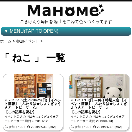
ごきげんな毎日を 粘土をこねて色々つくってます
▼ MENU(TAP TO OPEN)
ホーム
>
参加イベント
>
「 ねこ 」 一覧
2020/06/05(土)〜10/25(日)【イベン
2019/01/13(日)～終了時期未定 【イ
ト情報】「ふたりは★しょくぎょう
ベント情報】「ふたりは★しょくぎ
★アートピーサー2」
ょう★アートピーサー」
【この記事を読む】
【この記事を読む】
イベント名 ふたりは★しょくぎょう★ア
イベント名 ふたりは★しょくぎょう★ア
ートピーサー2 期間 2020/01/12 ...
ートピーサー 期間 2019/01/13( ...
-
参加イベント
2020/05/31 [302]
-
参加イベント
2019/01/17 [552]