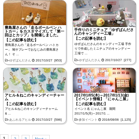
豊島屋さんの「走るボールペン ハ
手作りのミニチュア「ゆずぱんださ
トカー」をカスタマイズして「第一
んのキャンディー工場」
回はとカップ」を開催しました。
【この記事を読む】
【この記事を読む】
ゆずぱんださんのキャンディー工場 手作
豊島屋さんの「走るボールペン ハトカ
りで作成したミニチュアのキャンディー
ー」 鳩サブレーでおなじみの豊島屋さ
工場で ...
ん！ そ ...
-
ゆずぱんださん
2017/10/27 [277]
-
ゆずぱんださん
2017/10/27 [953]
アヒル＆ねこのキャンディーチャー
2017/01/05(木)～2017/01/13(金)
ム
【イベント情報】「にゃんこ展」
【この記事を読む】
【この記事を読む】
アヒル＆ねこのキャンディーチャーム
イベント名 にゃんこ展 期間
& ...
2017/1/5(月)～2017/1 ...
-
あふれるアヒル
2017/10/27 [596]
-
参加イベント
2016/08/06 [1,125]
1