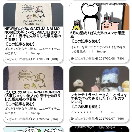
NEW!ぱんだBのDAIZI-JA-NAI MO
NOIRE(大事じゃない物入れ) BIGサ
6月の壁紙！ぱんだBのスマホ用壁
イズ！！流行を先取りした最先端の
紙
巾着袋！！
【この記事を読む】
【この記事を読む】
ぱんだBを置いてどこかへ行くまほめを見
ぱんだBがあなたに贈る、ニューアイテム
つめる壁紙・・！ &nbsp ...
がこれだ・・・！ &nbsp ...
-
ぱんだBの作品
2017/06/08 [780]
-
ぱんだBの作品
2017/06/13 [188]
ぱんだBのDAIZI-JA-NAI MONOIRE
マカセテ！ラッキーさんことボスを
(大事じゃない物入れ) 流行を先取り
羊毛で作ってみました！(けものフ
した最先端の巾着袋！！
レンズ)
【この記事を読む】
【この記事を読む】
ぱんだBがあなたに贈る、ニューアイテム
アワワワワワワ・・・！ ...
がこれだ・・・！ &nbsp ...
-
ぱんだBの作品
2017/05/07 [466]
-
ぱんだBの作品
2017/05/24 [354]