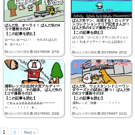
ぱんだBマン、出現する！ロックマ
ンコレクションクリア記念まんが！
ぱんだB、オーライ！ ぱんだBの4
ぱんだBの4コマ漫画その22
コマ漫画その24
【この記事を読む】
【この記事を読む】
ぱんだB、ついにロックマンコレクション
おーらいおーらい！ その２4 ぱんだ
(１～６)をクリアー！ やったよ記念だ！
B、おーらい！ ...
...
-
ぱんだBの漫画
2017/05/26 [272]
-
ぱんだBの漫画
2017/05/04 [572]
浦和レッズ(1位)対大宮アルディー
ぱんだB、ウェスタンシドニーワン
ジャ(18位)、その顛末。 ぱんだBの
ダラーズとの試合に勝つ！ ぱんだB
1コマ漫画その21
の4コマ漫画その19
【この記事を読む】
【この記事を読む】
ぐあぁぁぁあああああああーーーー
浦和レッズ、快勝・・・・！！！！
ー・・・！！！！ & ...
そし ...
-
ぱんだBの漫画
2017/05/02 [316]
-
ぱんだBの漫画
2017/04/27 [111]
1
2
Next »