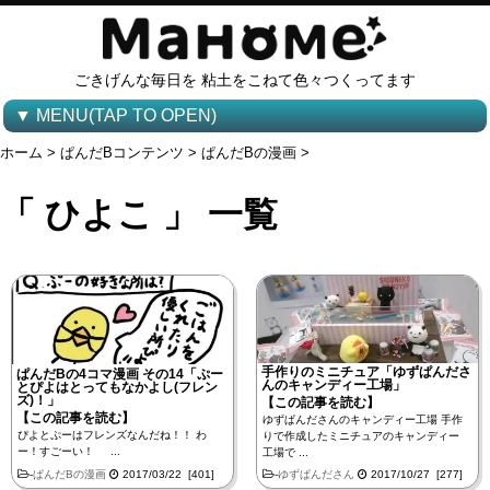
ごきげんな毎日を 粘土をこねて色々つくってます
▼ MENU(TAP TO OPEN)
ホーム
>
ぱんだBコンテンツ
>
ぱんだBの漫画
>
「 ひよこ 」 一覧
手作りのミニチュア「ゆずぱんださ
ぱんだBの4コマ漫画 その14「ぷー
んのキャンディー工場」
とぴよはとってもなかよし(フレン
ズ)！」
【この記事を読む】
【この記事を読む】
ゆずぱんださんのキャンディー工場 手作
ぴよとぷーはフレンズなんだね！！ わ
りで作成したミニチュアのキャンディー
ー！すごーい！ ...
工場で ...
-
ぱんだBの漫画
2017/03/22 [401]
-
ゆずぱんださん
2017/10/27 [277]