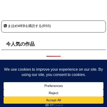
まほめWEBを購読する(RSS)
今人気の作品
HOME
プライバシーポリシー・サイトポリシー
まほめについ
て
委託店舗
参加予定イベント
作品
旧サイト
ごきげんな毎日を 粘土をこねて色々つくってます
Copyright© MaHome(まほめ) WEB 絵の具ブローチ＆ハンドメイド作品 , 2026 All
Rights Reserved.