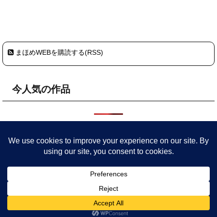
まほめWEBを購読する(RSS)
今人気の作品
HOME
プライバシーポリシー・サイトポリシー
まほめについ
て
委託店舗
参加予定イベント
作品
旧サイト
ごきげんな毎日を 粘土をこねて色々つくってます
Copyright© MaHome(まほめ) WEB 絵の具ブローチ＆ハンドメイド作品 , 2026 All
Rights Reserved.