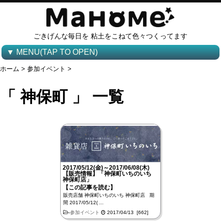
ごきげんな毎日を 粘土をこねて色々つくってます
▼ MENU(TAP TO OPEN)
ホーム
>
参加イベント
>
「 神保町 」 一覧
2017/05/12(金)～2017/06/08(木)
【販売情報】「神保町いちのいち
神保町店」
【この記事を読む】
販売店舗 神保町いちのいち 神保町店 期
間 2017/05/12( ...
-
参加イベント
2017/04/13 [662]