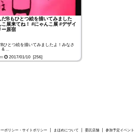
んだBもひとつ絵を描いてみました
こ展来てね！ #にゃんこ展 #デザイ
リー原宿
】
だBひとつ絵を描いてみましたよ！みなさ
...
am
2017/01/10 [256]
シーポリシー・サイトポリシー
まほめについて
委託店舗
参加予定イベン