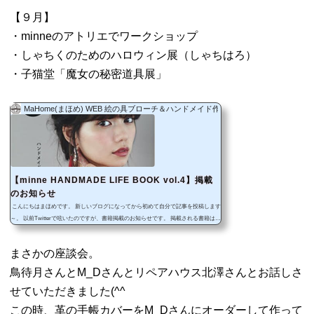
【９月】
・minneのアトリエでワークショップ
・しゃちくのためのハロウィン展（しゃちはろ）
・子猫堂「魔女の秘密道具展」
MaHome(まほめ) WEB 絵の具ブローチ＆ハンドメイド作品
【minne HANDMADE LIFE BOOK vol.4】掲載
のお知らせ
こんにちはまほめです。 新しいブログになってから初めて自分で記事を投稿します
～。 以前Twitterで呟いたのですが、書籍掲載のお知らせです。 掲載される書籍は20
16/9/26（月）発売のこちら。 minne HANDMADE LIFE BOOK vol.4 (レディブティッ
クシリーズno.4294) 二階堂ふみさん表紙の「minne HANDMADE LIFE BOOK vol.4」
まさかの座談会。
です(^^)/ とある企画のページと、座談会に呼んでいただいたのでその時の様子が記
事になっています。一体何の座談会で誰と話しているのか…！？誰のブローチをつ
鳥待月さんとM_Dさんとリペアハウス北澤さんとお話しさ
けて座談会に行った...
せていただきました(^^
この時、革の手帳カバーをM_Dさんにオーダーして作って