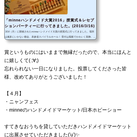
「minneハンドメイド大賞2016」授賞式＆レセプ
ションパーティーに行ってきました。(2016/3/16)
3/14（月）に開催されたminneハンドメイド大賞の授賞式に行ってきました。場所
は滅多にいかない都会、表参道スパイラルホール！ 受付は風船でかわいく装飾、ホ
ール内には立派なステージ＆沢山のメディアの方が！去年よりも増えたそうで、ハ
ンドメイド人気の高さを改めて感じました。 で、結果ですが なんとなんと！ 一般
賞というものにはいままで無縁だったので、本当にほんと
投票によって決定される「話題賞」を受賞することができました！ 子供の頃から好
きだったつくることで、賞をいただくことができて本当に嬉しいです。まわりのす
に嬉しくて( ;∀;)
べての皆様に感...
忘れられない一日になりました。投票してくださった皆
様、改めてありがとうございました！
【４月】
・ニャンフェス
・minneのハンドメイドマーケット/日本ホビーショー
すてきなおうちを貸していただきハンドメイドマーケット
に出展させていただきました('u')✨