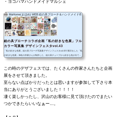
・ヨコハマハンドメイドマルシェ
MaHome(まほめ) WEB 絵の具ブローチ＆ハンドメイド作品
絵の具ブローチコラボ企画「私の好きな色展」フル
カラー写真集 デザインフェスタvol.43
「私の好きな色展」絵の具ブローチ写真集デザインフェスタvol.43で展示をした「私
の好きな色展」38名の作家さんが制作した、絵の具チューブから好きな色が出てく
る作品の写真集です各作家さんの個性あふれる作品をフルカラーの一冊に収めまし
た！フルカラー44P・B6サイズ
この時のデザフェスでは、たくさんの作家さんたちと企画
展をさせて頂きました。
至らない点ばかりだったとは思いますが参加して下さり本
当にありがとうございました！！！！
凄く楽しかったし、沢山のお客様に見て頂けたのでまたい
つかできたらいいなぁー…。