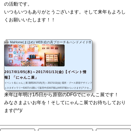
の活動です。
いつもいつもありがとうございます。そして来年もよろし
くお願いいたします！！
MaHome(まほめ) WEB 絵の具ブローチ＆ハンドメイド作品
2017/01/05(木)～2017/01/13(金)【イベント情
報】「にゃんこ展」
イベント名にゃんこ展 期間2017/1/5(月)～2017/1/13(金) 場所・ブース原宿デザインフ
ェスタギャラリーEASTの1階にて販売中(EAST館はWEST館からいけます)アクセス
は記事下部に掲載 販売品(一部)にゃんこグッズ https://twitter.com/yuzupanda_mura/st
来年は年明け1/5日から原宿のDFGでにゃんこ展です！
atus/817539103440809988 https://twitter.com/yuzupanda_mura/status/8171575383029923
みなさまよいお年を！そしてにゃんこ展でお待ちしており
84 https://twitter.com/yuzupanda_mura/status/816935564783931392 https://twitter.com/yu
zupanda_mura/status/816519995349831682 https://twitter.com...
ます(^^)/