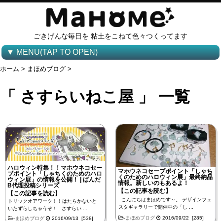
ごきげんな毎日を 粘土をこねて色々つくってます
▼ MENU(TAP TO OPEN)
ホーム
>
まほめブログ
>
「 さすらいねこ屋 」 一覧
ハロウィン特集！！マホウネコセー
マホウネコセーブポイント「しゃち
ブポイント「しゃちくのためのハロ
くのためのハロウィン展」最終納品
ウィン展」の情報を公開！ | ぱんだ
情報。新しいのもあるよ！
B代理投稿シリーズ
【この記事を読む】
【この記事を読む】
こんにちはまほめです～。 デザインフェ
トリックオアワーク！！はたらかないと
スタギャラリーで開催中の「し ...
いたずらしちゃうぞ！ さすらい ...
-
まほめブログ
2016/09/22 [285]
-
まほめブログ
2016/09/13 [538]