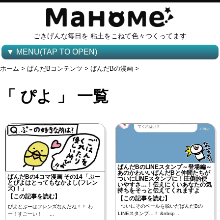
ごきげんな毎日を 粘土をこねて色々つくってます
▼ MENU(TAP TO OPEN)
ホーム
>
ぱんだBコンテンツ
>
ぱんだBの漫画
>
「 ぴよ 」 一覧
ぱんだBのLINEスタンプ～登場編～
あのかわいいぱんだBと仲間たちが
ぱんだBの4コマ漫画 その14「ぷー
ついにLINEスタンプに！圧倒的使
とぴよはとってもなかよし(フレン
いやすさ…！伝えにくいあなたの気
ズ)！」
持ちをそっと伝えてくれますよ
【この記事を読む】
【この記事を読む】
ついにそのベールを脱いだぱんだBの
ぴよとぷーはフレンズなんだね！！ わ
LINEスタンプ…！ &nbsp ...
ー！すごーい！ ...