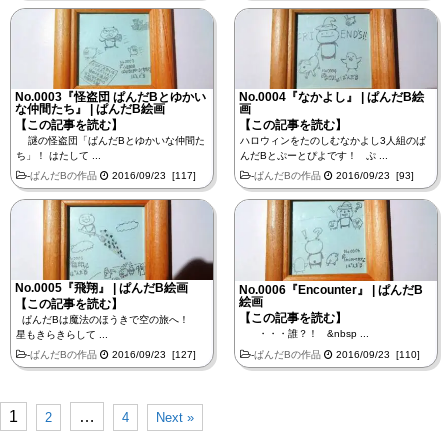
No.0003『怪盗団 ぱんだBとゆかい
No.0004『なかよし』 | ぱんだB絵
な仲間たち』 | ぱんだB絵画
画
【この記事を読む】
【この記事を読む】
謎の怪盗団「ぱんだBとゆかいな仲間た
ハロウィンをたのしむなかよし3人組のぱ
ち」！ はたして ...
んだBとぷーとぴよです！ ぷ ...
-
ぱんだBの作品
2016/09/23 [117]
-
ぱんだBの作品
2016/09/23 [93]
No.0005『飛翔』 | ぱんだB絵画
No.0006『Encounter』 | ぱんだB
絵画
【この記事を読む】
【この記事を読む】
ぱんだBは魔法のほうきで空の旅へ！
・・・誰？！ &nbsp ...
星もきらきらして ...
-
ぱんだBの作品
2016/09/23 [110]
-
ぱんだBの作品
2016/09/23 [127]
1
…
2
4
Next »