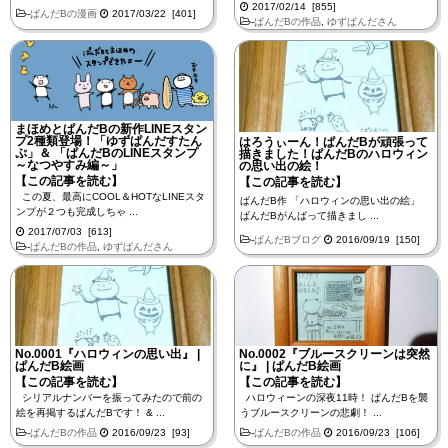
2017/02/14 [855]
-
ぱんだBの漫画
2017/03/22 [401]
-
ぱんだBの作品
,
ゆずぱんださん
まほめとぱんだBの新作LINEスタン
プ2種類登場！「ゆずぱんだすたん
はろうぃーん！ぱんだBが頑張って
ぷ」＆ 「ぱんだBのLINEスタンプ
描きました！ぱんだBのハロウィン
～なつやすみ編～」
の思い出の絵！
【この記事を読む】
【この記事を読む】
この夏、最高にCOOL＆HOTなLINEスタ
ぱんだB作 「ハロウィンの思い出の絵」
ンプが２つも完成しちゃ ...
ぱんだBがんばって描きまし ...
2017/07/03 [613]
-
ぱんだBブログ
2016/09/19 [150]
-
ぱんだBの作品
,
ゆずぱんださん
No.0001『ハロウィンの思い出』 |
No.0002『ブルースクリーンは突然
ぱんだB絵画
に』 | ぱんだB絵画
【この記事を読む】
【この記事を読む】
シリアルナンバーを振ってみたので前の
ハロウィーンの深夜11時！ ぱんだBを襲
絵を再掲するぱんだBです！ & ...
うブルースクリーンの悲劇！ ...
-
ぱんだBの作品
2016/09/23 [93]
-
ぱんだBの作品
2016/09/23 [106]