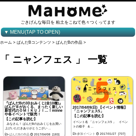
ごきげんな毎日を 粘土をこねて色々つくってます
▼ MENU(TAP TO OPEN)
ホーム
>
ぱんだBコンテンツ
>
ぱんだBの作品
>
「 ニャンフェス 」 一覧
『ぱんだBの3Dおみくじ(全10種)』
ぱんだＢがおくる、まったく新しい
2017/04/09(日) 【イベント情報】
新世代のＯＭＩＫＵＪＩ…！minne
「ニャンフェス5」
や各イベントで販売！
【この記事を読む】
【この記事を読む】
イベント名 「ニャンフェス5 」 イベン
みなさん！ ぱんだBのおみくじをお買い
トの様子 & ...
上げいただきありがとうござい ...
-
参加イベント
2017/01/27 [707]
-
ぱんだBの作品
2017/04/08 [183]