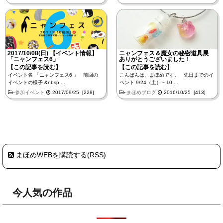
2017/10/08(日) 【イベント情報】
ニャンフェス＆魔女の秘密道具展
「ニャンフェス6」
ありがとうございました！
【この記事を読む】
【この記事を読む】
イベント名 「ニャンフェス6 」 前回の
こんばんは、まほめです。 先日までのイ
イベントの様子 &nbsp ...
ベント 9/24（土）～10 ...
-
参加イベント
2017/09/25 [228]
-
まほめブログ
2016/10/25 [413]
まほめWEBを購読する(RSS)
今人気の作品