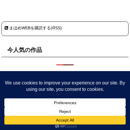
まほめWEBを購読する(RSS)
今人気の作品
HOME
プライバシーポリシー・サイトポリシー
まほめについ
て
委託店舗
参加予定イベント
作品
旧サイト
ごきげんな毎日を 粘土をこねて色々つくってます
Copyright© MaHome(まほめ) WEB 絵の具ブローチ＆ハンドメイド作品 , 2026 All
Rights Reserved.