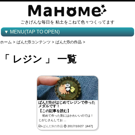
ごきげんな毎日を 粘土をこねて色々つくってます
▼ MENU(TAP TO OPEN)
ホーム
>
ぱんだBコンテンツ
>
ぱんだBの作品
>
「 レジン 」 一覧
ぱんだBがはじめてレジンで作った
メダルです！
【この記事を読む】
初めて作った割にはかわいいのでは！
じがじさんしてお ...
-
ぱんだBの作品
2017/10/27 [447]